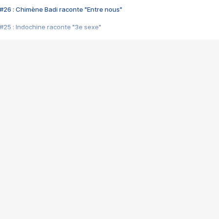
#26 : Chimène Badi raconte "Entre nous"
#25 : Indochine raconte "3e sexe"
#24 : Zaho raconte "C'est chelou"
#23 : Patrick Bruel raconte "Au café des délices"
#22 : Kyo raconte "Le chemin"
#21 : Nolwenn Leroy raconte "Cassé"
#20 : Patrick Hernandez raconte "Born to be alive"
#19 : Lorie raconte "Près de moi"
#18 : Michael Jones raconte "A nos actes manqués" (avec Jean-Jacque
#17 : Khaled raconte "Aïcha"
#16 : Corneille raconte "Parce qu'on vient de loin"
#15 : Indochine raconte "L'aventurier"