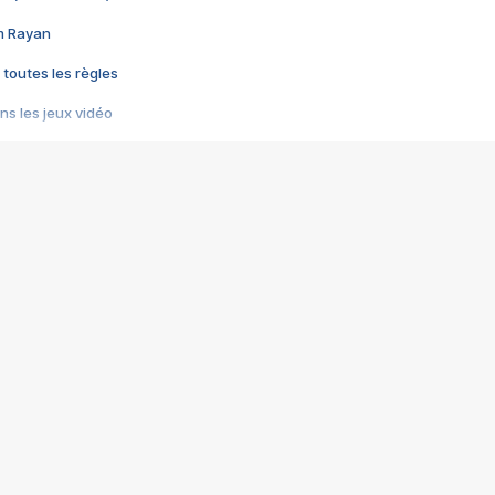
im Rayan
 toutes les règles
s les jeux vidéo
us choquant de Rockstar ? - Le scandale BULLY
e plus moche de Steam
du RÊVE tourne au CAUCHEMAR
pendant 8 heures
it… à tort
umiliés par un jeu vidéo
ire - Final Fantasy 8
ti un empire - Age of Empires
story DOFUS