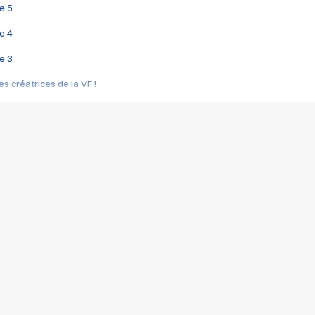
e 5
e 4
e 3
s créatrices de la VF !
e 2
e 1
e Mektoub My Love arrive enfin ! Rencontre avec Shaïn Boumedine et Sal
i : après Toni en famille
elle réalise le bouleversant Dites lui que je l'aime
ais ! Rencontre autour de Vie privée de Rebecca Zlotowski
 de Marguerite, Grave... Rencontre avec Ella Rumpf
 Les Rêveurs, un film intime sur la santé mentale
a avec un film sur le mouvement des Gilets jaunes