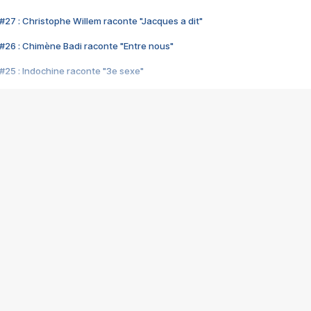
#27 : Christophe Willem raconte "Jacques a dit"
#26 : Chimène Badi raconte "Entre nous"
#25 : Indochine raconte "3e sexe"
#24 : Zaho raconte "C'est chelou"
#23 : Patrick Bruel raconte "Au café des délices"
#22 : Kyo raconte "Le chemin"
#21 : Nolwenn Leroy raconte "Cassé"
#20 : Patrick Hernandez raconte "Born to be alive"
#19 : Lorie raconte "Près de moi"
#18 : Michael Jones raconte "A nos actes manqués" (avec Jean-Jacque
#17 : Khaled raconte "Aïcha"
#16 : Corneille raconte "Parce qu'on vient de loin"