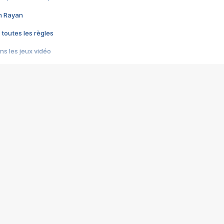
im Rayan
 toutes les règles
s les jeux vidéo
us choquant de Rockstar ? - Le scandale BULLY
e plus moche de Steam
du RÊVE tourne au CAUCHEMAR
pendant 8 heures
it… à tort
umiliés par un jeu vidéo
ire - Final Fantasy 8
ti un empire - Age of Empires
story DOFUS