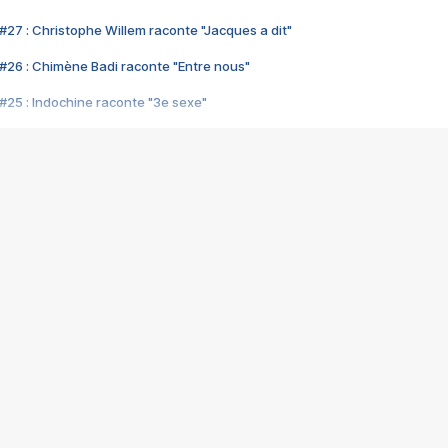
#27 : Christophe Willem raconte "Jacques a dit"
#26 : Chimène Badi raconte "Entre nous"
#25 : Indochine raconte "3e sexe"
#24 : Zaho raconte "C'est chelou"
#23 : Patrick Bruel raconte "Au café des délices"
#22 : Kyo raconte "Le chemin"
#21 : Nolwenn Leroy raconte "Cassé"
#20 : Patrick Hernandez raconte "Born to be alive"
#19 : Lorie raconte "Près de moi"
#18 : Michael Jones raconte "A nos actes manqués" (avec Jean-Jacque
#17 : Khaled raconte "Aïcha"
#16 : Corneille raconte "Parce qu'on vient de loin"