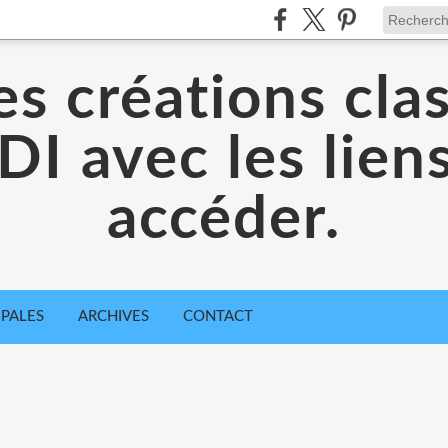
es créations cla
I avec les liens
accéder.
IPALES
ARCHIVES
CONTACT