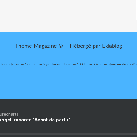
Thème Magazine © - Hébergé par
Eklablog
Top articles
Contact
Signaler un abus
C.G.U.
Rémunération en droits d'a
Purecharts
ngeli raconte "Avant de partir"