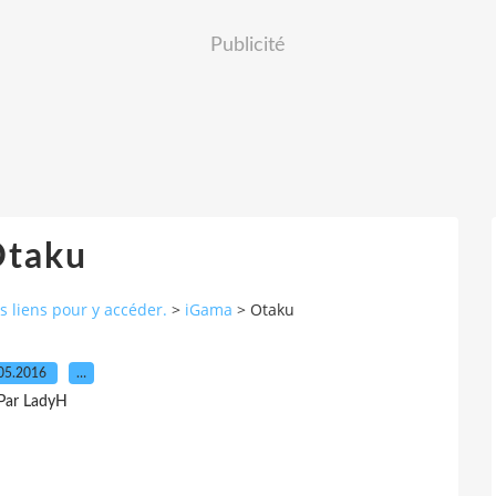
Publicité
taku
s liens pour y accéder.
>
iGama
>
Otaku
05.2016
…
Par LadyH