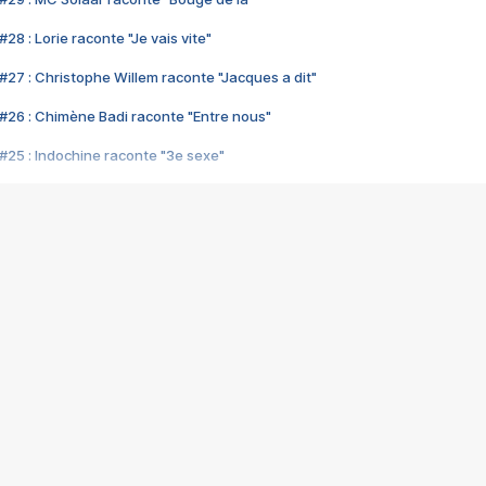
28 : Lorie raconte "Je vais vite"
#27 : Christophe Willem raconte "Jacques a dit"
#26 : Chimène Badi raconte "Entre nous"
#25 : Indochine raconte "3e sexe"
#24 : Zaho raconte "C'est chelou"
#23 : Patrick Bruel raconte "Au café des délices"
#22 : Kyo raconte "Le chemin"
#21 : Nolwenn Leroy raconte "Cassé"
#20 : Patrick Hernandez raconte "Born to be alive"
#19 : Lorie raconte "Près de moi"
#18 : Michael Jones raconte "A nos actes manqués" (avec Jean-Jacque
#17 : Khaled raconte "Aïcha"