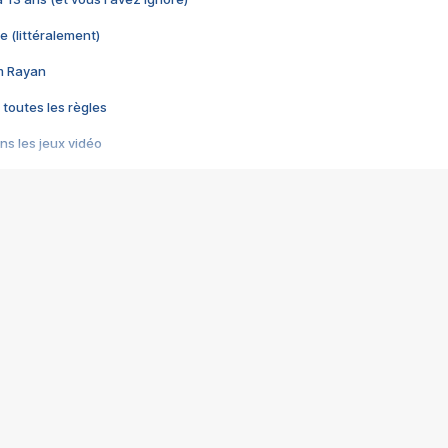
e (littéralement)
im Rayan
 toutes les règles
s les jeux vidéo
us choquant de Rockstar ? - Le scandale BULLY
e plus moche de Steam
du RÊVE tourne au CAUCHEMAR
pendant 8 heures
it… à tort
umiliés par un jeu vidéo
ire - Final Fantasy 8
ti un empire - Age of Empires