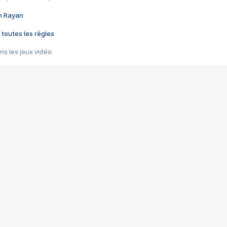
im Rayan
 toutes les règles
s les jeux vidéo
us choquant de Rockstar ? - Le scandale BULLY
e plus moche de Steam
du RÊVE tourne au CAUCHEMAR
pendant 8 heures
it… à tort
umiliés par un jeu vidéo
ire - Final Fantasy 8
ti un empire - Age of Empires
story DOFUS