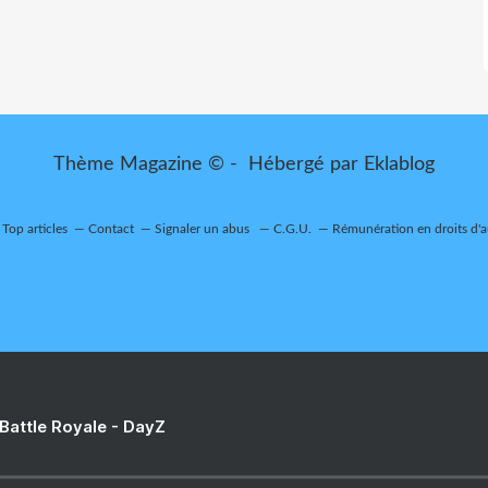
Thème Magazine © - Hébergé par
Eklablog
Top articles
Contact
Signaler un abus
C.G.U.
Rémunération en droits d'a
 Battle Royale - DayZ