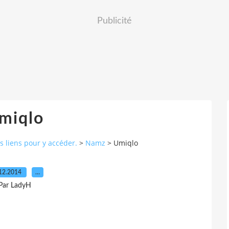
Publicité
miqlo
s liens pour y accéder.
>
Namz
>
Umiqlo
12.2014
…
Par LadyH