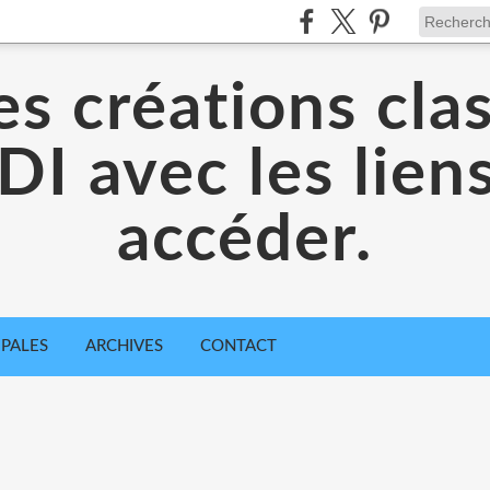
es créations cla
I avec les liens
accéder.
IPALES
ARCHIVES
CONTACT