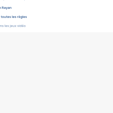
im Rayan
 toutes les règles
s les jeux vidéo
us choquant de Rockstar ? - Le scandale BULLY
e plus moche de Steam
du RÊVE tourne au CAUCHEMAR
pendant 8 heures
it… à tort
umiliés par un jeu vidéo
ire - Final Fantasy 8
ti un empire - Age of Empires
story DOFUS