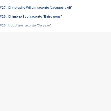
#27 : Christophe Willem raconte "Jacques a dit"
#26 : Chimène Badi raconte "Entre nous"
#25 : Indochine raconte "3e sexe"
#24 : Zaho raconte "C'est chelou"
#23 : Patrick Bruel raconte "Au café des délices"
#22 : Kyo raconte "Le chemin"
#21 : Nolwenn Leroy raconte "Cassé"
#20 : Patrick Hernandez raconte "Born to be alive"
#19 : Lorie raconte "Près de moi"
#18 : Michael Jones raconte "A nos actes manqués" (avec Jean-Jacque
#17 : Khaled raconte "Aïcha"
#16 : Corneille raconte "Parce qu'on vient de loin"